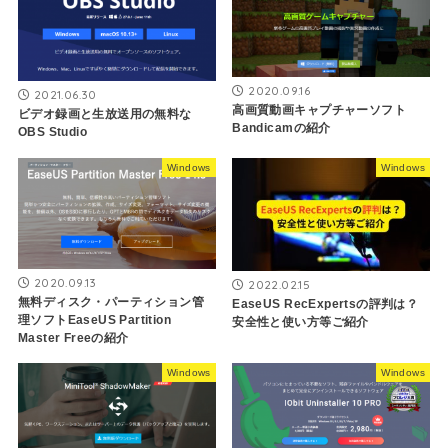
2020.09.16
2021.06.30
高画質動画キャプチャーソフト
ビデオ録画と生放送用の無料な
Bandicamの紹介
OBS Studio
Windows
Windows
2020.09.13
2022.02.15
無料ディスク・パーティション管
EaseUS RecExpertsの評判は？
理ソフトEaseUS Partition
安全性と使い方等ご紹介
Master Freeの紹介
Windows
Windows