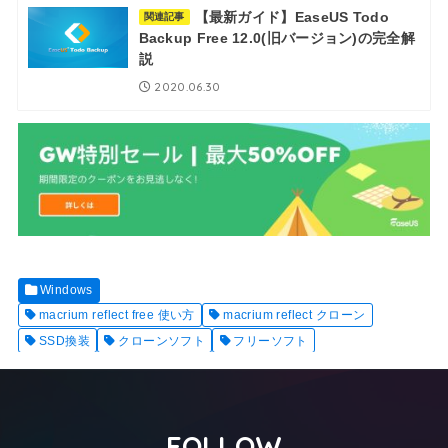
【最新ガイド】EaseUS Todo
関連記事
Backup Free 12.0​(旧バージョン)の完全解
説
2020.06.30
Windows
macrium reflect free 使い方
macrium reflect クローン
SSD換装
クローンソフト
フリーソフト
FOLLOW