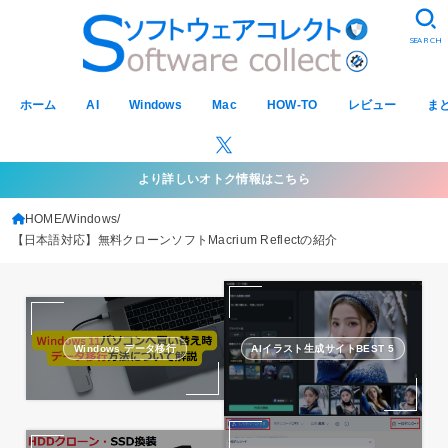
SEARCH
ホーム
AI
Windows
Mac
HOW-TO
レビュー
ま
より詳しいオトク情報はこちら
HOME
Windows
【日本語対応】無料クローンソフトMacrium Reflectの紹介
Windows データ移行
AIイラスト生成サイトBEST 5