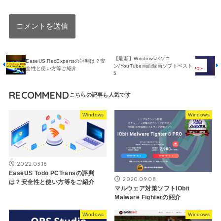
【最新】Windowsパソコ
EaseUS RecExpertsの評判は？安
ン/YouTube画面録画ソフトベスト
全性と使い方等ご紹介
5
RECOMMEND
Windows
Windows
2022.03.16
EaseUS Todo PCTransの評判
2020.09.08
は？安全性と使い方等をご紹介
マルウェア対策ソフトIObit
Malware Fighterの紹介
Windows
Windows