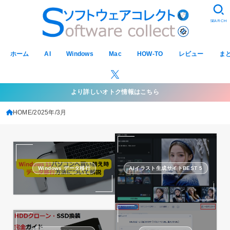
SEARCH
ホーム
AI
Windows
Mac
HOW-TO
レビュー
ま
より詳しいオトク情報はこちら
HOME
2025年
3月
Windows データ移行
AIイラスト生成サイトBEST 5