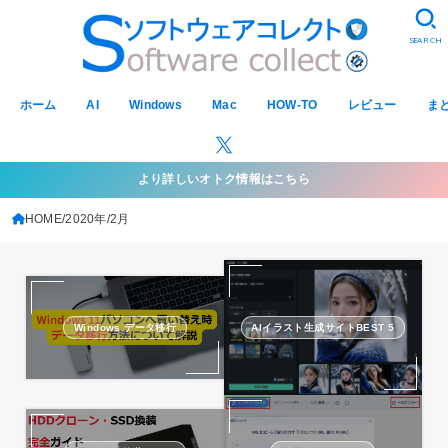
SEARCH
ホーム
AI
Windows
Mac
HOW-TO
レビュー
ま
より詳しいオトク情報はこちら
HOME
2020年
2月
Windows データ移行
AIイラスト生成サイトBEST 5