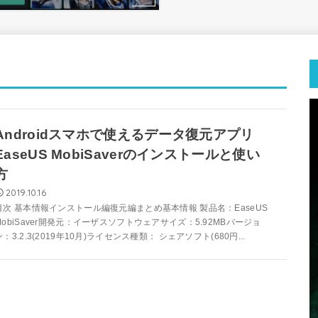
Androidスマホで使えるデータ復元アプリ
EaseUS MobiSaverのインストールと使い
方
2019.10.16
目次 基本情報インストール編復元編まとめ基本情報 製品名：EaseUS
MobiSaver開発元：イーザスソフトウェアサイズ：5.92MBバージョ
ン：3.2.3(2019年10月)ライセンス種類： シェアソフト(680円...