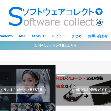
indows
Mac
HOW-TO
レビュー
まとめ
お問い合わせ
より詳しいオトク情報はこちら
Iイラスト生成サイトBEST 5
HDD/SSD換装ガイド