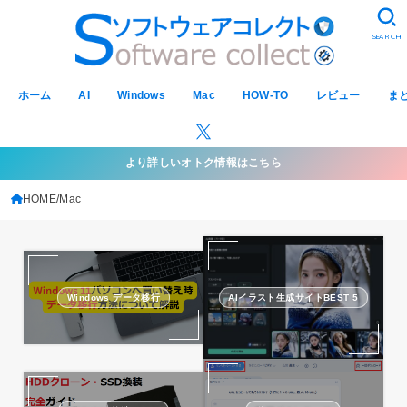
SEARCH
ホーム
AI
Windows
Mac
HOW-TO
レビュー
ま
より詳しいオトク情報はこちら
HOME
Mac
Windows データ移行
AIイラスト生成サイトBEST 5