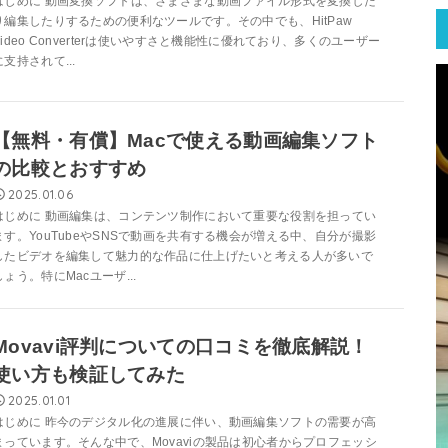
はじめに 動画変換ソフトは、さまざまな動画ファイル形式を変換した
り編集したりするための便利なツールです。その中でも、HitPaw
Video Converterは使いやすさと機能性に優れており、多くのユーザー
に支持されて...
【無料・有償】Macで使える動画編集ソフト
の比較とおすすめ
2025.01.06
はじめに 動画編集は、コンテンツ制作において重要な役割を担ってい
ます。YouTubeやSNSで動画を共有する機会が増える中、自分が撮影
したビデオを編集して魅力的な作品に仕上げたいと考える人が多いで
しょう。特にMacユーザ...
Movavi評判についての口コミを徹底解説！
使い方も検証してみた
2025.01.01
はじめに 昨今のデジタル化の進展に伴い、動画編集ソフトの需要が高
まっています。そんな中で、Movaviの製品は初心者からプロフェッシ