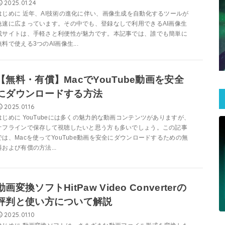
2025.01.24
はじめに 近年、AI技術の進化に伴い、画像生成を自動化するツールが
急速に広まっています。その中でも、登録なしで利用できるAI画像生
成サイトは、手軽さと利便性が魅力です。本記事では、誰でも簡単に
無料で使える3つのAI画像生...
【無料・有償】MacでYouTube動画を安全
にダウンロードする方法
2025.01.16
はじめに YouTubeには多くの魅力的な動画コンテンツがありますが、
オフラインで保存して視聴したいと思う方も多いでしょう。この記事
では、Macを使ってYouTube動画を安全にダウンロードするための無
料および有償の方法...
動画変換ソフトHitPaw Video Converterの
評判と使い方について解説
2025.01.10