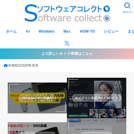
SEARCH
ホーム
AI
Windows
Mac
HOW-TO
レビュー
ま
より詳しいオトク情報はこちら
HOME
2020年
6月
Windows データ移行
AIイラスト生成サイトBEST 5