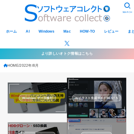
SEARCH
ホーム
AI
Windows
Mac
HOW-TO
レビュー
ま
より詳しいオトク情報はこちら
HOME
2022年
8月
Windows データ移行
AIイラスト生成サイトBEST 5