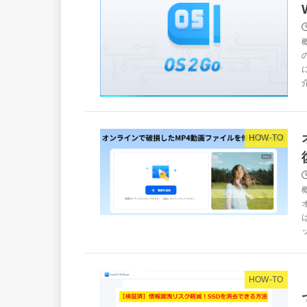
介
HOW-TO
HOW-TO