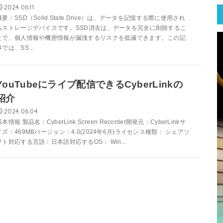
2024.06.11
概要：SSD（Solid State Drive）は、データを記憶する際に使用され
るストレージデバイスです。SSD消去は、データを完全に削除するこ
とで、個人情報や機密情報が漏洩するリスクを低減できます。この記
事では、SS...
YouTubeにライブ配信できるCyberLinkの
紹介
2024.06.04
基本情報 製品名：CyberLink Screen Recorder開発元：CyberLinkサ
イズ：469MBバージョン：4.0(2024年6月)ライセンス種類： シェアソ
フト対応する言語：日本語対応するOS： Win...