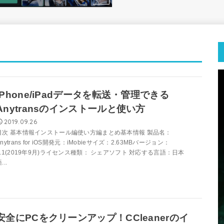
iPhone/iPadデータを転送・管理できる
Anytransのインストールと使い方
2019.09.26
目次 基本情報インストール編使い方編まとめ基本情報 製品名：
Anytrans for iOS開発元：iMobieサイズ：2.63MBバージョン：
8.1(2019年9月)ライセンス種類： シェアソフト 対応する言語：日本
...
安全にPCをクリーンアップ！CCleanerのイ