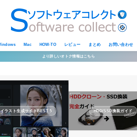
indows
Mac
HOW-TO
レビュー
まとめ
お問い合わせ
より詳しいオトク情報はこちら
Iイラスト生成サイトBEST 5
HDD/SSD換装ガイド