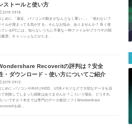
ンストールと使い方
2019.09.18
はじめに 「最近、パソコンの動きがなんとなく重い…」「使わないフ
ァイルが溜まってる気がする」そんなお悩み、ありませんか？ 長く使
っているPCには、知らないうちに不要な一時ファイルやブラウザの閲
覧履歴、キャッシュなどがたま...
Wondershare Recoveritの評判は？安全
性・ダウンロード・使い方についてご紹介
2019.09.12
はじめに パソコンや外付けHDD、USBメモリなどで大切なデータを誤
って削除してしまった経験はありませんか？こういう場合、どうすれ
ばいいですか？本文では専門のデータ復旧ソフトWondershare
ecoveritを紹...