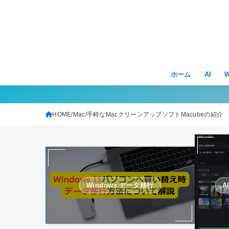
ホーム
AI
W
HOME
Mac
手軽なMacクリーンアップソフトMacubeの紹介
Windows データ移行
A