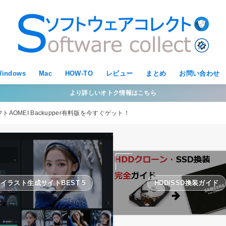
indows
Mac
HOW-TO
レビュー
まとめ
お問い合わせ
より詳しいオトク情報はこちら
OMEI Backupper有料版を今すぐゲット！
Iイラスト生成サイトBEST 5
HDD/SSD換装ガイド