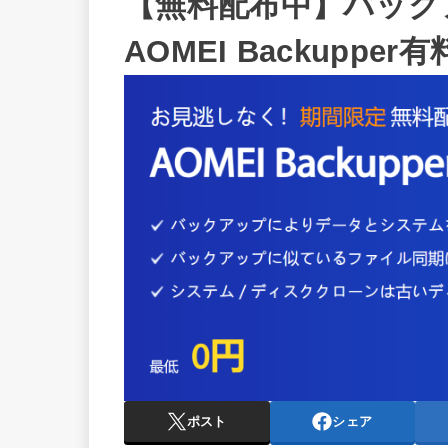
【無料配布中】バック
AOMEI Backupp
ポスト
シェア