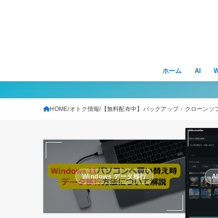
ホーム
AI
W
HOME
オトク情報
【無料配布中】バックアップ・クローンソフトA
Windows データ移行
A