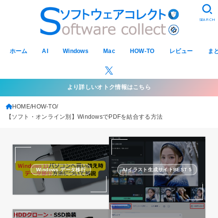
SEARCH
ホーム
AI
Windows
Mac
HOW-TO
レビュー
ま
より詳しいオトク情報はこちら
HOME
HOW-TO
【ソフト・オンライン別】WindowsでPDFを結合する方法
Windows データ移行
AIイラスト生成サイトBEST 5