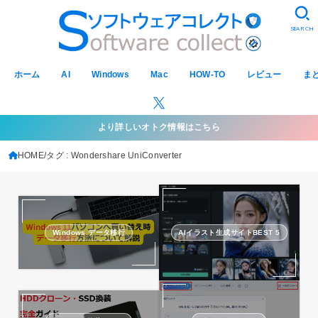
SEARCH
ホーム
AI
Windows
Mac
HOW-TO
レビュー
ま
より詳しいオトク情報はこちら
HOME
タグ : Wondershare UniConverter
Windows データ移行
AIイラスト生成サイトBEST 5