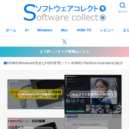
SEARCH
ホーム
AI
Windows
Mac
HOW-TO
レビュー
ま
より詳しいオトク情報はこちら
HOME
Windows
安全なHDD管理ソフトAOMEI Partition Assistantの紹介
Windows データ移行
AIイラスト生成サイトBEST 5