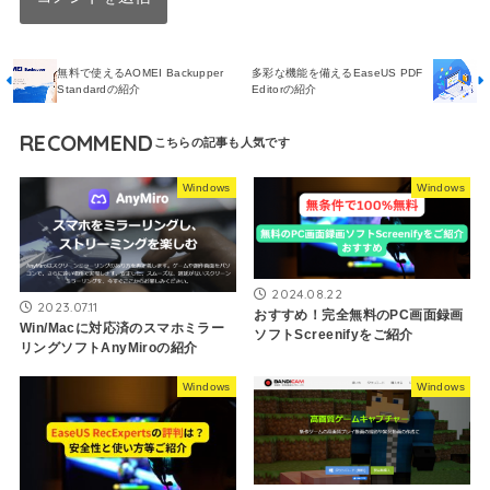
無料で使えるAOMEI Backupper
多彩な機能を備えるEaseUS PDF
Standardの紹介
Editorの紹介
RECOMMEND
Windows
Windows
2024.08.22
2023.07.11
おすすめ！完全無料のPC画面録画
Win/Macに対応済のスマホミラー
ソフトScreenifyをご紹介
リングソフトAnyMiroの紹介
Windows
Windows