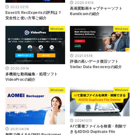
2020.09.16
2022.02.15
高画質動画キャプチャーソフト
EaseUS RecExpertsの評判は？
Bandicamの紹介
安全性と使い方等ご紹介
Windows
Windows
2021.05.18
評価の高いデータ復旧ソフト
Stellar Data Recoveryの紹介
2020.09.14
多機能な動画編集・処理ソフト
VideoProcの紹介
Windows
Windows
2024.10.13
AIで重複ファイルを検索・削除で
2021.04.08
きる4DDiG Duplicate File
無料で使えるAOMEI Backupper