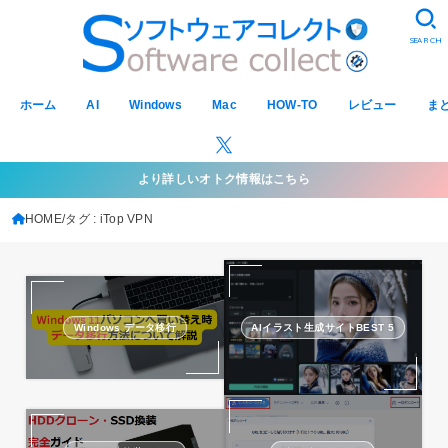
SEARCH
ホーム
AI
Windows
Mac
HOW-TO
レビュー
ま
より詳しいオトク情報はこちら
HOME
タグ : iTop VPN
Windows データ移行
AIイラスト生成サイトBEST 5